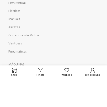
Ferramentas
Elétricas
Manuais
Alicates
Cortadores de Vidros
Ventosas
Pneumáticas
MÁQUINAS
Furadeira Duplo Cabeçote
Shop
Filters
Wishlist
My account
Mesa de Corte AD 3728
Biseladora GP 351
Lapidadora GP9
Jateadora