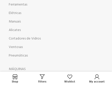
Ferramentas
Elétricas
Manuais
Alicates
Cortadores de Vidros
Ventosas
Pneumáticas
MÁQUINAS
Furadeira Duplo Cabeçote
Shop
Filters
Wishlist
My account
Mesa de Corte AD 3728
Biseladora GP 351
Lapidadora GP9
Jateadora