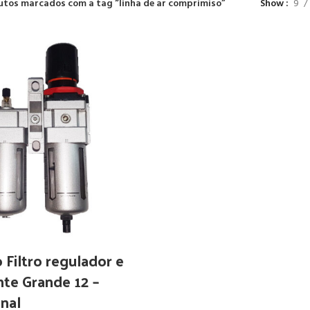
utos marcados com a tag “linha de ar comprimiso”
Show
9
 Filtro regulador e
nte Grande 12 –
onal