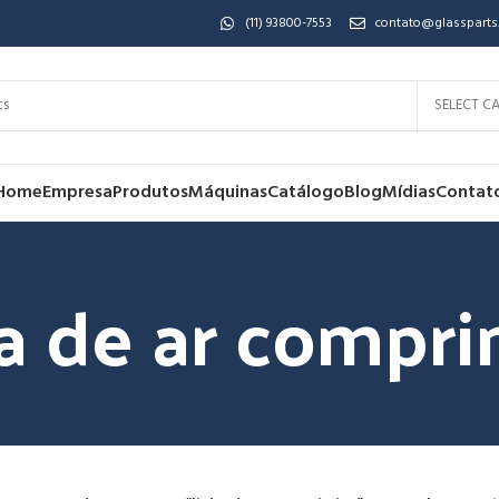
(11) 93800-7553
contato@glassparts
SELECT C
Home
Empresa
Produtos
Máquinas
Catálogo
Blog
Mídias
Contat
ha de ar compri