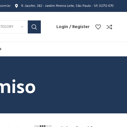
.com.br
R. Jacofer, 382 - Jardim Pereira Leite, São Paulo - SP, 02712-070
Login / Register
ATEGORY
o
miso