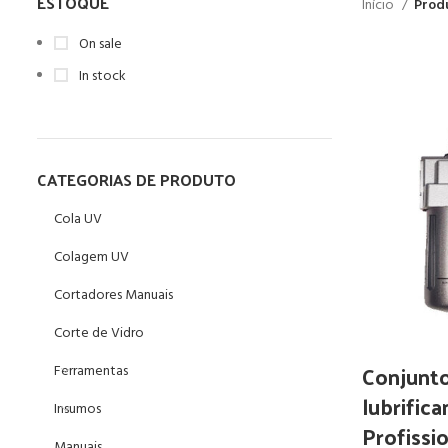
ESTOQUE
Início
Prod
On sale
In stock
CATEGORIAS DE PRODUTO
Cola UV
Colagem UV
Cortadores Manuais
Corte de Vidro
Conjunto
Ferramentas
lubrifica
Insumos
Profissi
Manuais