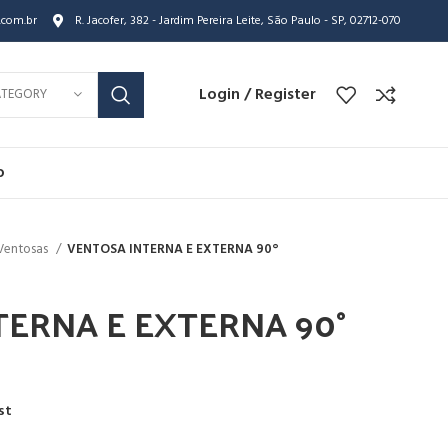
.com.br
R. Jacofer, 382 - Jardim Pereira Leite, São Paulo - SP, 02712-070
Login / Register
ATEGORY
o
Ventosas
VENTOSA INTERNA E EXTERNA 90°
TERNA E EXTERNA 90°
st