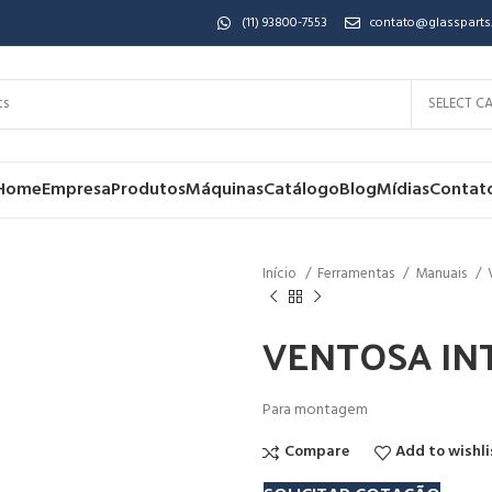
(11) 93800-7553
contato@glassparts
SELECT C
Home
Empresa
Produtos
Máquinas
Catálogo
Blog
Mídias
Contat
Início
Ferramentas
Manuais
VENTOSA IN
Para montagem
Compare
Add to wishli