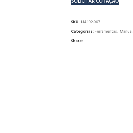
SOLICITAR COTAÇÃO
SKU:
1.14.192.007
Categorias:
Ferramentas
,
Manuai
Share: