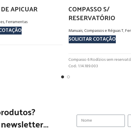
 DE APICUAR
COMPASSO S/
RESERVATÓRIO
tes
,
Ferramentas
 COTAÇÃO
Manuais
,
Compassos e Réguas T
,
Fe
SOLICITAR COTAÇÃO
Compasso 6 Rodízios sem reservatór
Cod.: 1.14.189.003
produtos?
newsletter...