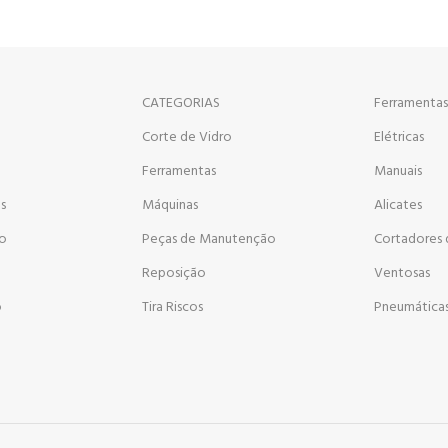
CATEGORIAS
Ferramentas
Corte de Vidro
Elétricas
a
Ferramentas
Manuais
s
Máquinas
Alicates
go
Peças de Manutenção
Cortadores 
Reposição
Ventosas
o
Tira Riscos
Pneumática