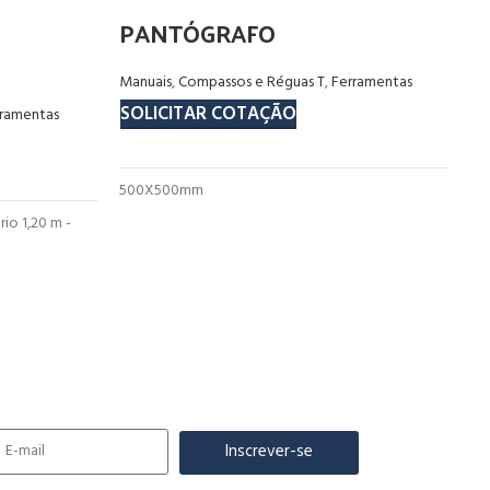
PANTÓGRAFO
V
Manuais
,
Compassos e Réguas T
,
Ferramentas
Fe
SOLICITAR COTAÇÃO
S
rramentas
500X500mm
Ca
io 1,20 m -
Inscrever-se