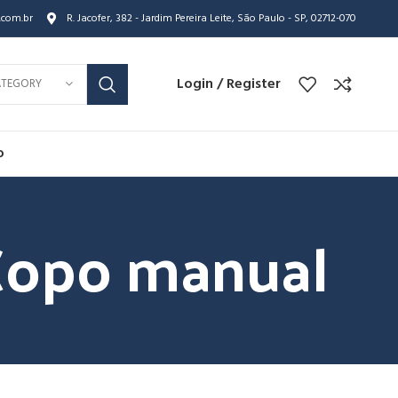
.com.br
R. Jacofer, 382 - Jardim Pereira Leite, São Paulo - SP, 02712-070
Login / Register
ATEGORY
o
 Copo manual