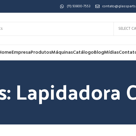
(11) 93800-7553
contato@glassparts
SELECT C
Home
Empresa
Produtos
Máquinas
Catálogo
Blog
Mídias
Contat
s: Lapidadora