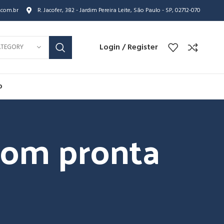
.com.br
R. Jacofer, 382 - Jardim Pereira Leite, São Paulo - SP, 02712-070
Login / Register
ATEGORY
o
com pronta