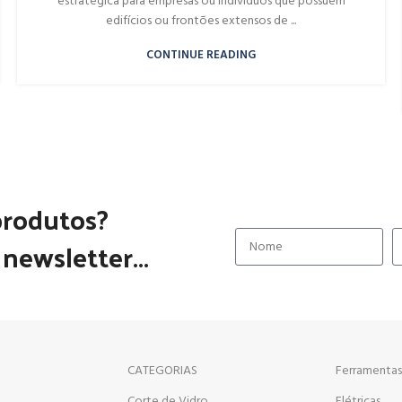
estratégica para empresas ou indivíduos que possuem
edifícios ou frontões extensos de ...
CONTINUE READING
produtos?
newsletter...
CATEGORIAS
Ferramentas
Corte de Vidro
Elétricas