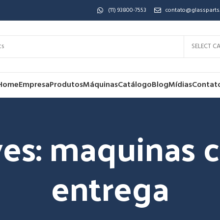
(11) 93800-7553
contato@glassparts
SELECT C
Home
Empresa
Produtos
Máquinas
Catálogo
Blog
Mídias
Contat
ves: maquinas 
entrega