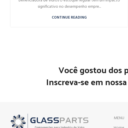
beneficiadora de vidros O estoque regular tem um impacto
significativo no desempenho empre...
CONTINUE READING
Você gostou dos 
Inscreva-se em nossa 
MENU
Home