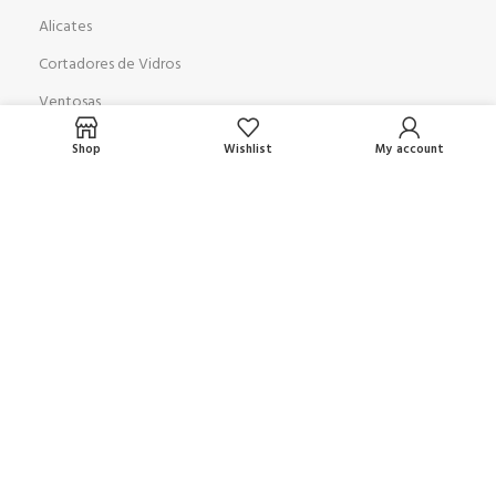
Alicates
Cortadores de Vidros
Ventosas
Pneumáticas
Shop
Wishlist
My account
MÁQUINAS
Furadeira Duplo Cabeçote
Mesa de Corte AD 3728
Biseladora GP 351
Lapidadora GP9
Jateadora
Lavadora