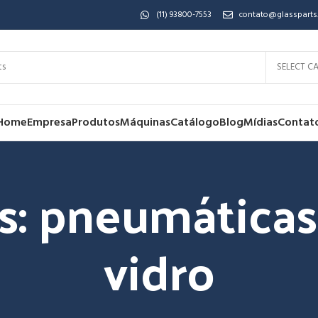
(11) 93800-7553
contato@glassparts
SELECT C
Home
Empresa
Produtos
Máquinas
Catálogo
Blog
Mídias
Contat
s: pneumáticas
vidro