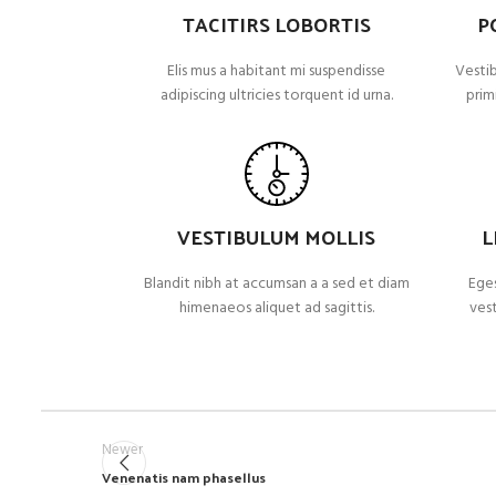
TACITIRS LOBORTIS
P
Elis mus a habitant mi suspendisse
Vestib
adipiscing ultricies torquent id urna.
primi
VESTIBULUM MOLLIS
L
Blandit nibh at accumsan a a sed et diam
Eges
himenaeos aliquet ad sagittis.
vest
Newer
Venenatis nam phasellus