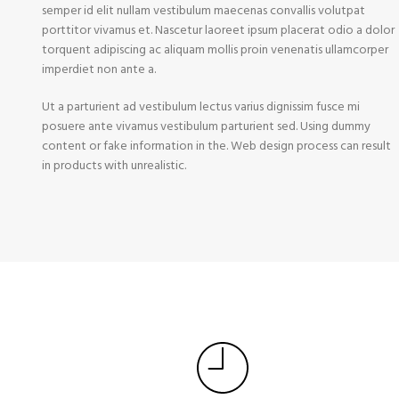
semper id elit nullam vestibulum maecenas convallis volutpat
porttitor vivamus et. Nascetur laoreet ipsum placerat odio a dolor
torquent adipiscing ac aliquam mollis proin venenatis ullamcorper
imperdiet non ante a.
Ut a parturient ad vestibulum lectus varius dignissim fusce mi
posuere ante vivamus vestibulum parturient sed. Using dummy
content or fake information in the. Web design process can result
in products with unrealistic.