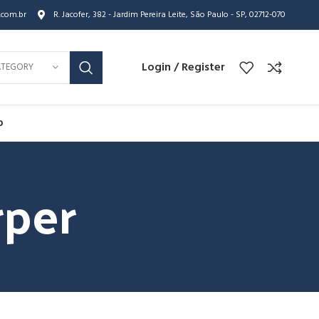
.com.br
R. Jacofer, 382 - Jardim Pereira Leite, São Paulo - SP, 02712-070
Login / Register
ATEGORY
o
rper