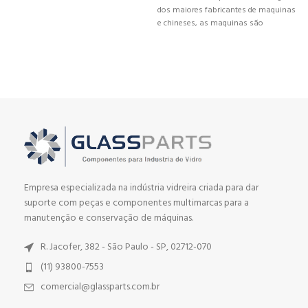
dos maiores fabricantes de maquinas
e chineses, as maquinas são
produzidas dentro do mais rígidos
padrões da comunidade Europeia o
que garante um equipamento de
longa durabilidade e precisão. A
GlassParts possui todas as peças
para manutenção e técnicos
especializados em toda a américa do
sul. Possuímos diversas medidas de
equipamentos conforme sua
necessidade.
Empresa especializada na indústria vidreira criada para dar
suporte com peças e componentes multimarcas para a
manutenção e conservação de máquinas.
R. Jacofer, 382 - São Paulo - SP, 02712-070
(11) 93800-7553
comercial@glassparts.com.br