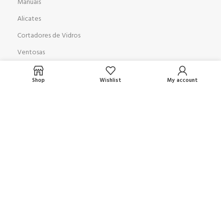
Manuais
Alicates
Cortadores de Vidros
Ventosas
Pneumáticas
Shop
Wishlist
My account
MÁQUINAS
Furadeira Duplo Cabeçote
Mesa de Corte AD 3728
Biseladora GP 351
Lapidadora GP9
Jateadora
Lavadora