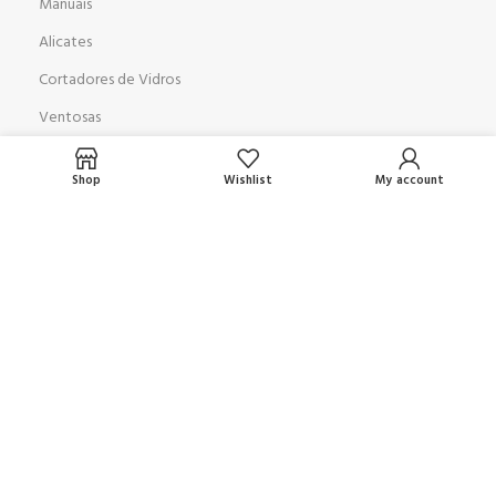
Manuais
Alicates
Cortadores de Vidros
Ventosas
Pneumáticas
Shop
Wishlist
My account
MÁQUINAS
Furadeira Duplo Cabeçote
Mesa de Corte AD 3728
Biseladora GP 351
Lapidadora GP9
Jateadora
Lavadora